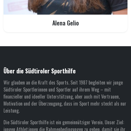
Alena Gelio
Über die Südtiroler Sporthilfe
Wir glauben an die Kraft des Sports. Seit 1987 begleiten wir junge
Südtiroler Sportlerinnen und Sportler auf ihrem Weg – mit
finanzieller und ideeller Unterstützung, aber auch mit Vertrauen,
Motivation und der Überzeugung, dass im Sport mehr steckt als nur
Leistung.
Die Südtiroler Sporthilfe ist ein gemeinnütziger Verein. Unser Ziel:
jungen Athlet:innen die Rahmenbedingungen zu geben, damit sie ihr