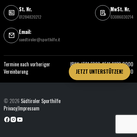
St. Nr.
MwSt. Nr.
01284820212
03086030214
Email:
suedtiroler@sporthilfe.it
Termine nach vorheriger
IBAN: IT81 E060 4511 6130 0000
Vereinbarung
0314 000
JETZT UNTERSTÜTZEN!
© 2026
Südtiroler Sporthilfe
Privacy
|
Impressum