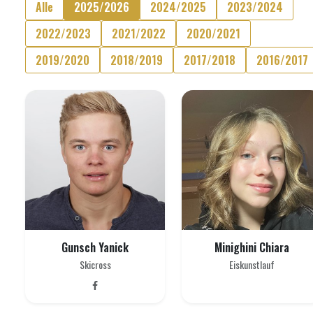
Alle
2025/2026
2024/2025
2023/2024
2022/2023
2021/2022
2020/2021
2019/2020
2018/2019
2017/2018
2016/2017
Gunsch Yanick
Minighini Chiara
Skicross
Eiskunstlauf