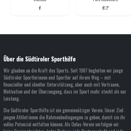
Über die Südtiroler Sporthilfe
Wir glauben an die Kraft des Sports. Seit 1987 begleiten wir junge
Südtiroler Sportlerinnen und Sportler auf ihrem Weg – mit
finanzieller und ideeller Unterstützung, aber auch mit Vertrauen,
Motivation und der Überzeugung, dass im Sport mehr steckt als nur
Leistung.
Die Südtiroler Sporthilfe ist ein gemeinnütziger Verein. Unser Ziel:
jungen Athlet:innen die Rahmenbedingungen zu geben, damit sie ihr
volles Potenzial entfalten können. Als Onlus-Verein verfolgen wir