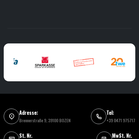
Adresse:
Tel:
Brennerstraße 9, 39100 BOZEN
+39 0471 975717
St. Nr.
MwSt. Nr.