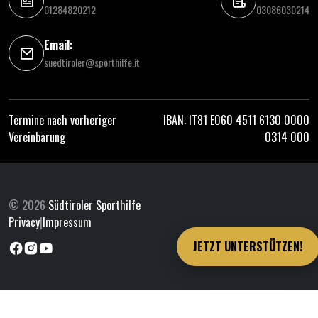
01284820212
03086030214
Email:
suedtiroler@sporthilfe.it
Termine nach vorheriger
IBAN: IT81 E060 4511 6130 0000
Vereinbarung
0314 000
© 2026
Südtiroler Sporthilfe
Privacy
|
Impressum
JETZT UNTERSTÜTZEN!