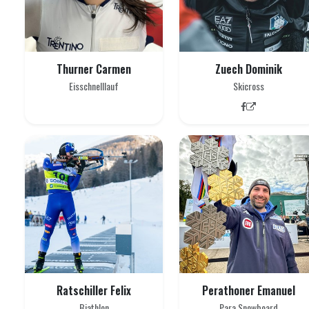
Thurner Carmen
Zuech Dominik
Eisschnelllauf
Skicross
Ratschiller Felix
Perathoner Emanuel
Biathlon
Para Snowboard