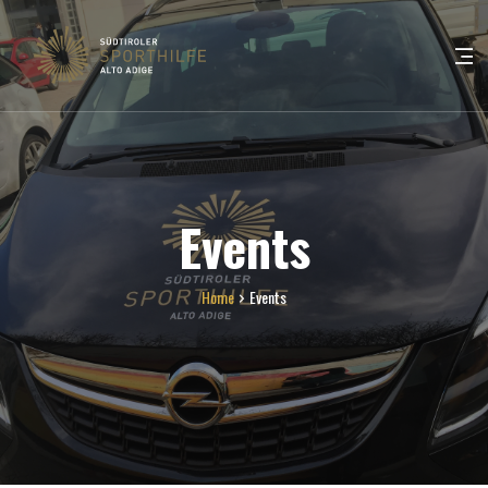
Events
Home
Events
FORST
Sporthilfe