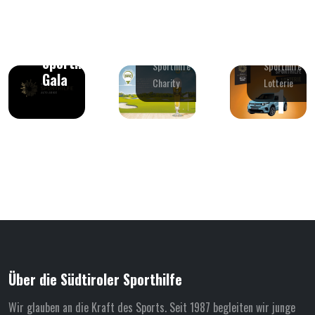
Golf
Sporthil
Charity
Lotterie
Alperia
Forst
Die große
Sporthilfe
Sporthilfe Golf
Sporthilfe-
Gala
Charity
Lotterie
Über die Südtiroler Sporthilfe
Wir glauben an die Kraft des Sports. Seit 1987 begleiten wir junge