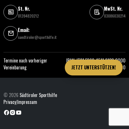
St. Nr.
MwSt. Nr.
01284820212
03086030214
Email:
suedtiroler@sporthilfe.it
Termine nach vorheriger
IBAN: IT81 E060 4511 6130 0000
Vereinbarung
0314 000
JETZT UNTERSTÜTZEN!
© 2026
Südtiroler Sporthilfe
Privacy
|
Impressum