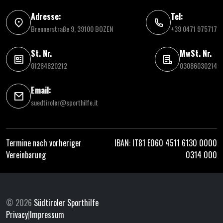
Adresse:
Tel:
Brennerstraße 9, 39100 BOZEN
+39 0471 975717
St. Nr.
MwSt. Nr.
01284820212
03086030214
Email:
suedtiroler@sporthilfe.it
Termine nach vorheriger
IBAN: IT81 E060 4511 6130 0000
Vereinbarung
0314 000
© 2026
Südtiroler Sporthilfe
Privacy
|
Impressum