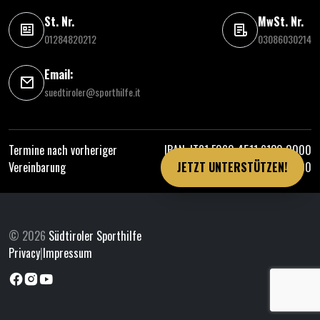
St. Nr.
MwSt. Nr.
01284820212
03086030214
Email:
suedtiroler@sporthilfe.it
Termine nach vorheriger
IBAN: IT81 E060 4511 6130 0000
Vereinbarung
0314 000
JETZT UNTERSTÜTZEN!
© 2026
Südtiroler Sporthilfe
Privacy
|
Impressum