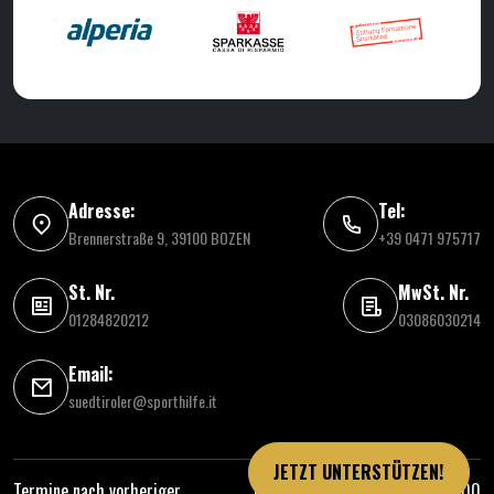
Adresse:
Tel:
Brennerstraße 9, 39100 BOZEN
+39 0471 975717
St. Nr.
MwSt. Nr.
01284820212
03086030214
Email:
suedtiroler@sporthilfe.it
JETZT UNTERSTÜTZEN!
Termine nach vorheriger
IBAN: IT81 E060 4511 6130 0000