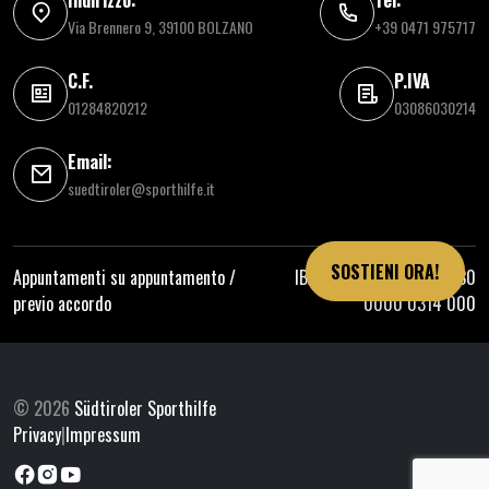
Via Brennero 9, 39100 BOLZANO
+39 0471 975717
C.F.
P.IVA
01284820212
03086030214
Email:
suedtiroler@sporthilfe.it
SOSTIENI ORA!
Appuntamenti su appuntamento /
IBAN: IT81 E060 4511 6130
previo accordo
0000 0314 000
© 2026
Südtiroler Sporthilfe
Privacy
|
Impressum