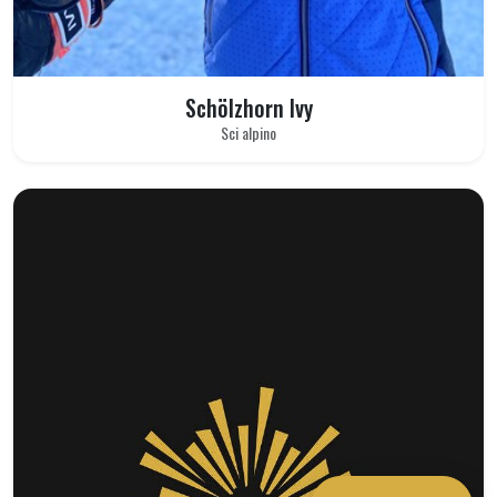
Schölzhorn Ivy
Sci alpino