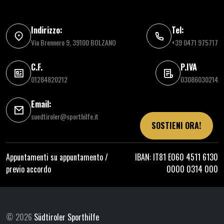
Indirizzo:
Tel:
Via Brennero 9, 39100 BOLZANO
+39 0471 975717
C.F.
P.IVA
01284820212
03086030214
Email:
suedtiroler@sporthilfe.it
SOSTIENI ORA!
Appuntamenti su appuntamento /
IBAN: IT81 E060 4511 6130
previo accordo
0000 0314 000
© 2026
Südtiroler Sporthilfe