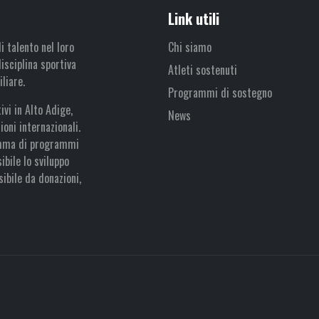
Link utili
i talento nel loro
Chi siamo
isciplina sportiva
Atleti sostenuti
liare.
Programmi di sostegno
vi in Alto Adige,
News
oni internazionali.
amma di programmi
bile lo sviluppo
sibile da donazioni,