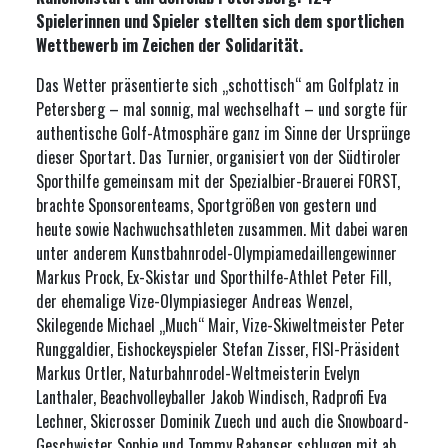
Spielerinnen und Spieler stellten sich dem sportlichen
Wettbewerb im Zeichen der Solidarität.
Das Wetter präsentierte sich „schottisch“ am Golfplatz in
Petersberg – mal sonnig, mal wechselhaft – und sorgte für
authentische Golf-Atmosphäre ganz im Sinne der Ursprünge
dieser Sportart. Das Turnier, organisiert von der Südtiroler
Sporthilfe gemeinsam mit der Spezialbier-Brauerei FORST,
brachte Sponsorenteams, Sportgrößen von gestern und
heute sowie Nachwuchsathleten zusammen. Mit dabei waren
unter anderem Kunstbahnrodel-Olympiamedaillengewinner
Markus Prock, Ex-Skistar und Sporthilfe-Athlet Peter Fill,
der ehemalige Vize-Olympiasieger Andreas Wenzel,
Skilegende Michael „Much“ Mair, Vize-Skiweltmeister Peter
Runggaldier, Eishockeyspieler Stefan Zisser, FISI-Präsident
Markus Ortler, Naturbahnrodel-Weltmeisterin Evelyn
Lanthaler, Beachvolleyballer Jakob Windisch, Radprofi Eva
Lechner, Skicrosser Dominik Zuech und auch die Snowboard-
Geschwister Sophie und Tommy Rabanser schlugen mit ab.