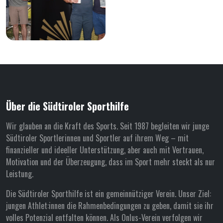
Über die Südtiroler Sporthilfe
Wir glauben an die Kraft des Sports. Seit 1987 begleiten wir junge
Südtiroler Sportlerinnen und Sportler auf ihrem Weg – mit
finanzieller und ideeller Unterstützung, aber auch mit Vertrauen,
Motivation und der Überzeugung, dass im Sport mehr steckt als nur
Leistung.
Die Südtiroler Sporthilfe ist ein gemeinnütziger Verein. Unser Ziel:
jungen Athlet:innen die Rahmenbedingungen zu geben, damit sie ihr
volles Potenzial entfalten können. Als Onlus-Verein verfolgen wir