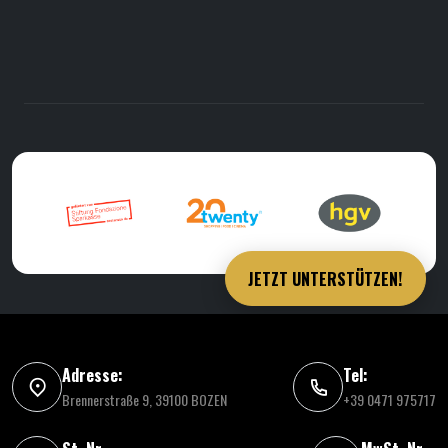
JETZT UNTERSTÜTZEN!
Adresse:
Tel:
Brennerstraße 9, 39100 BOZEN
+39 0471 975717