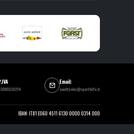
P.IVA
Email:
03086030214
suedtiroler@sporthilfe.it
IBAN: IT81 E060 4511 6130 0000 0314 000