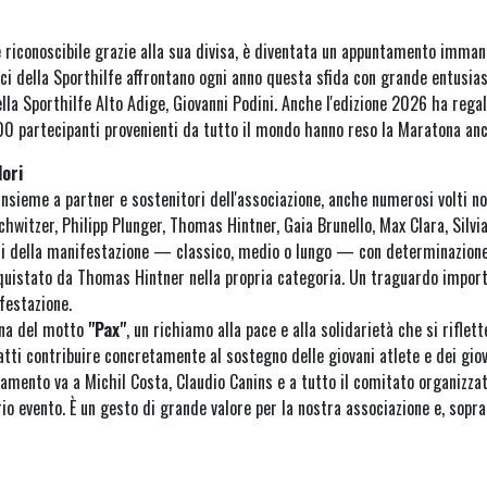
riconoscibile grazie alla sua divisa, è diventata un appuntamento immanc
amici della Sporthilfe affrontano ogni anno questa sfida con grande entusia
lla Sporthilfe Alto Adige, Giovanni Podini. Anche l'edizione 2026 ha rega
000 partecipanti provenienti da tutto il mondo hanno reso la Maratona anc
lori
insieme a partner e sostenitori dell'associazione, anche numerosi volti n
witzer, Philipp Plunger, Thomas Hintner, Gaia Brunello, Max Clara, Silvi
si della manifestazione — classico, medio o lungo — con determinazione 
onquistato da Thomas Hintner nella propria categoria. Un traguardo impor
festazione.
egna del motto
"Pax"
, un richiamo alla pace e alla solidarietà che si rifle
atti contribuire concretamente al sostegno delle giovani atlete e dei giov
iamento va a Michil Costa, Claudio Canins e a tutto il comitato organizza
io evento. È un gesto di grande valore per la nostra associazione e, sopra