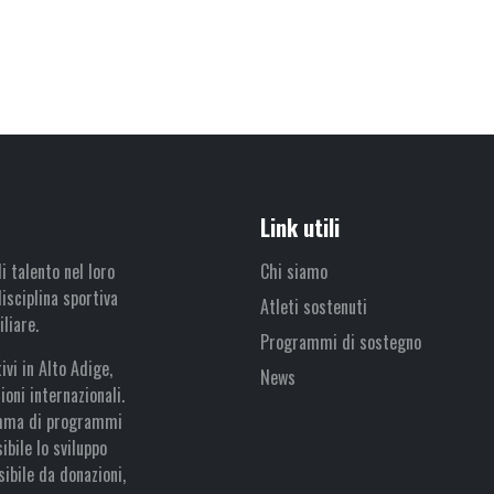
Link utili
i talento nel loro
Chi siamo
isciplina sportiva
Atleti sostenuti
liare.
Programmi di sostegno
vi in Alto Adige,
News
oni internazionali.
amma di programmi
bile lo sviluppo
sibile da donazioni,