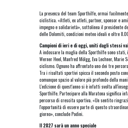
La presenza del team Sporthilfe, ormai facilmente 
ciclistica. «Atleti, ex atleti, partner, sponsor e 
impegno e solidarietà», sottolinea il presidente de
delle Dolomiti, condizioni meteo ideali e oltre 8.
Campioni di ieri e di oggi, uniti dagli stessi va
A indossare la maglia della Sporthilfe sono stati, 
Werner Heel, Manfred Mölgg, Eva Lechner, Marie Sch
ciclismo. Ognuno ha affrontato uno dei tre percor
Tra i risultati sportivi spicca il secondo posto c
comunque spazio al valore più profondo della mani
L'edizione di quest'anno si è infatti svolta all'ins
Sporthilfe. Partecipare alla Maratona significa inf
percorso di crescita sportiva. «Un sentito ringraz
l'opportunità di essere parte di questo straordinar
giorno», conclude Podini.
Il 2027 sarà un anno speciale