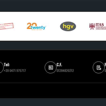
Tel:
C.F.
+39 0471 975717
01284820212