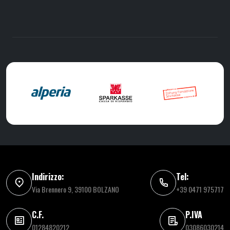
Indirizzo:
Tel:
Via Brennero 9, 39100 BOLZANO
+39 0471 975717
C.F.
P.IVA
01284820212
03086030214