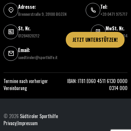
Adresse:
Tel:
Brennerstraße 9, 39100 BOZEN
+39 0471 975717
St. Nr.
MwSt. Nr.
01284820212
03086030214
JETZT UNTERSTÜTZEN!
Email:
suedtiroler@sporthilfe.it
Termine nach vorheriger
IBAN: IT81 E060 4511 6130 0000
Vereinbarung
0314 000
© 2026
Südtiroler Sporthilfe
Privacy
|
Impressum