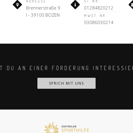
ADRESSE
ST. NR.
Brennerstraße 9
01284820212
I - 39100 BOZEN
MWST. NR.
03086030214
ST DU AN EINER FÖRDERUNG INTERESSIE
SPRICH MIT UNS