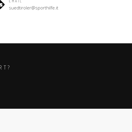
EMAIL
suedtiroler@sporthilfe.it
RT?