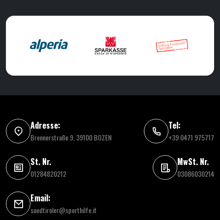
Adresse:
Tel:
Brennerstraße 9, 39100 BOZEN
+39 0471 975717
St. Nr.
MwSt. Nr.
01284820212
03086030214
Email:
suedtiroler@sporthilfe.it