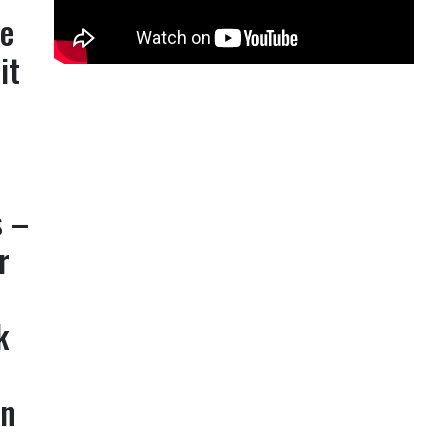
se
it
s –
r
k
n
en