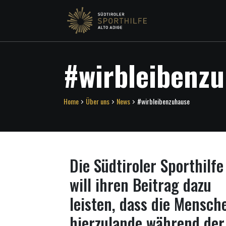
#wirbleibenz
Home
Über uns
News
#wirbleibenzuhause
Die Südtiroler Sporthilfe
will ihren Beitrag dazu
leisten, dass die Mensch
hierzulande während der