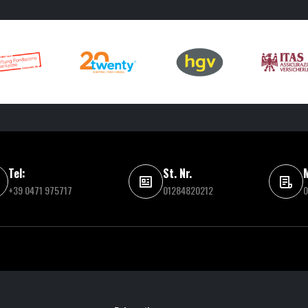
Tel:
St. Nr.
M
+39 0471 975717
01284820212
0