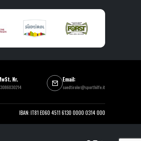
wSt. Nr.
Email:
3086030214
suedtiroler@sporthilfe.it
IBAN: IT81 E060 4511 6130 0000 0314 000