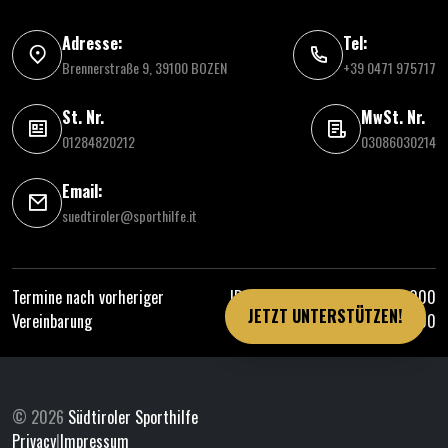
Adresse:
Tel:
Brennerstraße 9, 39100 BOZEN
+39 0471 975717
St. Nr.
MwSt. Nr.
01284820212
03086030214
Email:
suedtiroler@sporthilfe.it
Termine nach vorheriger
IBAN: IT81 E060 4511 6130 0000
JETZT UNTERSTÜTZEN!
Vereinbarung
0314 000
© 2026
Südtiroler Sporthilfe
Privacy
|
Impressum