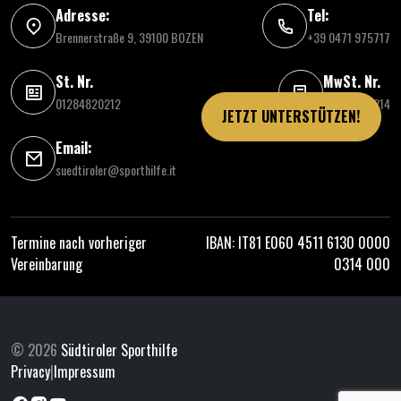
Adresse:
Tel:
Brennerstraße 9, 39100 BOZEN
+39 0471 975717
St. Nr.
MwSt. Nr.
01284820212
03086030214
JETZT UNTERSTÜTZEN!
Email:
suedtiroler@sporthilfe.it
Termine nach vorheriger
IBAN: IT81 E060 4511 6130 0000
Vereinbarung
0314 000
© 2026
Südtiroler Sporthilfe
Privacy
|
Impressum