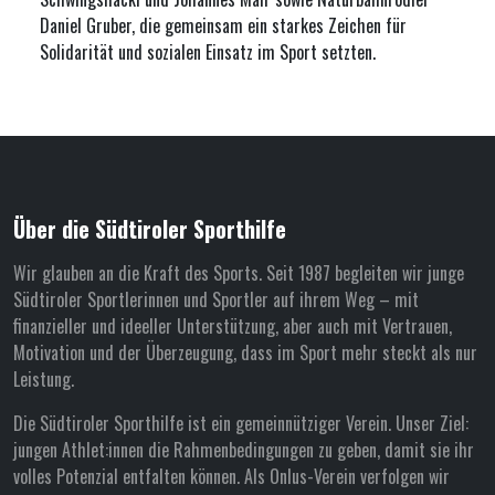
Daniel Gruber
, die gemeinsam ein starkes Zeichen für
Solidarität und sozialen Einsatz im Sport setzten.
Über die Südtiroler Sporthilfe
Wir glauben an die Kraft des Sports. Seit 1987 begleiten wir junge
Südtiroler Sportlerinnen und Sportler auf ihrem Weg – mit
finanzieller und ideeller Unterstützung, aber auch mit Vertrauen,
Motivation und der Überzeugung, dass im Sport mehr steckt als nur
Leistung.
Die Südtiroler Sporthilfe ist ein gemeinnütziger Verein. Unser Ziel:
jungen Athlet:innen die Rahmenbedingungen zu geben, damit sie ihr
volles Potenzial entfalten können. Als Onlus-Verein verfolgen wir