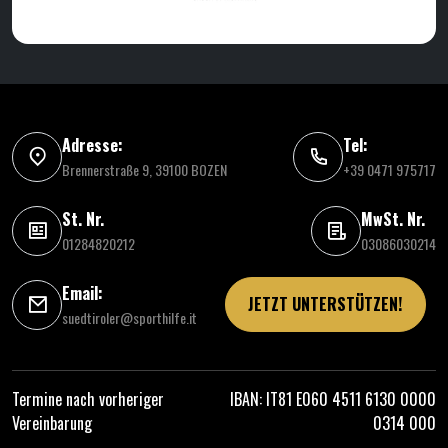
Adresse:
Tel:
Brennerstraße 9, 39100 BOZEN
+39 0471 975717
St. Nr.
MwSt. Nr.
01284820212
03086030214
Email:
JETZT UNTERSTÜTZEN!
suedtiroler@sporthilfe.it
Termine nach vorheriger
IBAN: IT81 E060 4511 6130 0000
Vereinbarung
0314 000