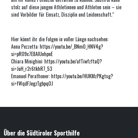
stolz auf diese jungen Athletinnen und Athleten sein – sie
sind Vorbilder für Einsatz, Disziplin und Leidenschaft.“
Hier könnt ihr die Folgen in voller Länge nachsehen:
Anna Pezzetta:
https://youtu.be/_BNm0_HNV4g?
si=pRO9c7E8AIUnhpnE
Chiara Minighini:
https://youtu.be/afTiwfzftaQ?
si=JuH_r2r6tkhR7_53
Emanuel Perathoner:
https://youtu.be/HUKMzPKgtsg?
si=fWqdFJegzTgbpqOJ
Über die Südtiroler Sporthilfe