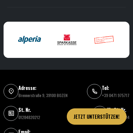
Adresse:
Tel:
Brennerstraße 9, 39100 BOZEN
+39 0471 975717
St. Nr.
MwSt. Nr.
JETZT UNTERSTÜTZEN!
01284820212
03086030214
Email: