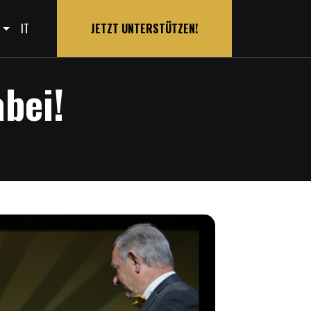
s
IT
JETZT UNTERSTÜTZEN!
abei!