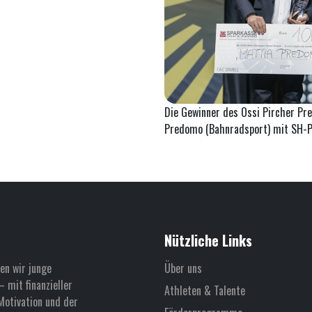
Die Gewinner des Ossi Pircher Pre
Predomo (Bahnradsport) mit SH-Pr
Nützliche Links
en wir junge
Über uns
 mit finanzieller
Athleten & Talente
Motivation und der