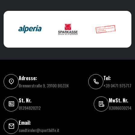
Adresse:
Tel:
Brennerstraße 9, 39100 BOZEN
+39 0471 975717
St. Nr.
MwSt. Nr.
01284820212
03086030214
Email:
suedtiroler@sporthilfe.it