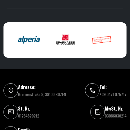
Adresse:
Tel:
Brennerstraße 9, 39100 BOZEN
+39 0471 975717
St. Nr.
MwSt. Nr.
01284820212
03086030214
Email: