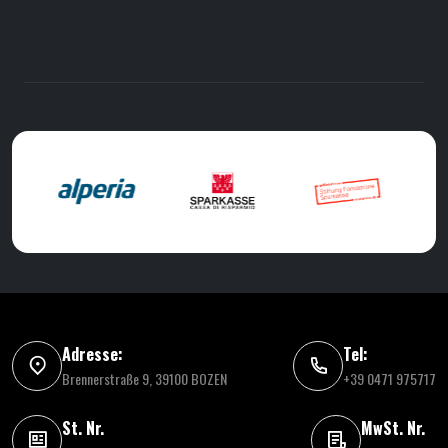
Adresse:
Tel:
Brennerstraße 9, 39100 BOZEN
+39 0471 975717
St. Nr.
MwSt. Nr.