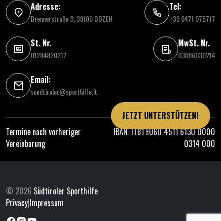
Adresse:
Tel:
Brennerstraße 9, 39100 BOZEN
+39 0471 975717
St. Nr.
MwSt. Nr.
01284820212
03086030214
Email:
suedtiroler@sporthilfe.it
JETZT UNTERSTÜTZEN!
Termine nach vorheriger
IBAN: IT81 E060 4511 6130 0000
Vereinbarung
0314 000
© 2026
Südtiroler Sporthilfe
Privacy
|
Impressum