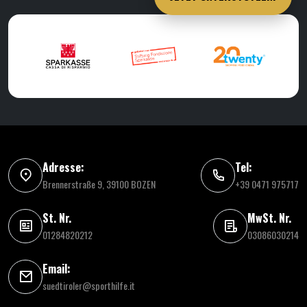
Adresse:
Tel:
Brennerstraße 9, 39100 BOZEN
+39 0471 975717
St. Nr.
MwSt. Nr.
01284820212
03086030214
Email:
suedtiroler@sporthilfe.it