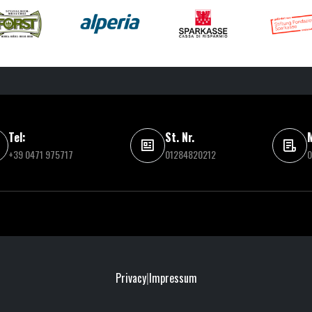
Tel:
St. Nr.
M
+39 0471 975717
01284820212
0
Privacy
|
Impressum