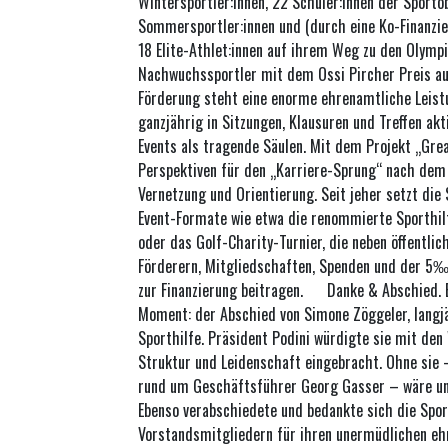
Wintersportler:innen, 22 Schüler:innen der Sporto
Sommersportler:innen und (durch eine Ko-Finanzi
18 Elite-Athlet:innen auf ihrem Weg zu den Olymp
Nachwuchssportler mit dem Ossi Pircher Preis au
Förderung steht eine enorme ehrenamtliche Leist
ganzjährig in Sitzungen, Klausuren und Treffen akt
Events als tragende Säulen. Mit dem Projekt „Grea
Perspektiven für den „Karriere-Sprung“ nach dem
Vernetzung und Orientierung. Seit jeher setzt die
Event-Formate wie etwa die renommierte Sporthilfe
oder das Golf-Charity-Turnier, die neben öffentli
Förderern, Mitgliedschaften, Spenden und der 5
zur Finanzierung beitragen. Danke & Abschied. 
Moment: der Abschied von Simone Zöggeler, langjä
Sporthilfe. Präsident Podini würdigte sie mit den
Struktur und Leidenschaft eingebracht. Ohne si
rund um Geschäftsführer Georg Gasser – wäre un
Ebenso verabschiedete und bedankte sich die Spor
Vorstandsmitgliedern für ihren unermüdlichen eh