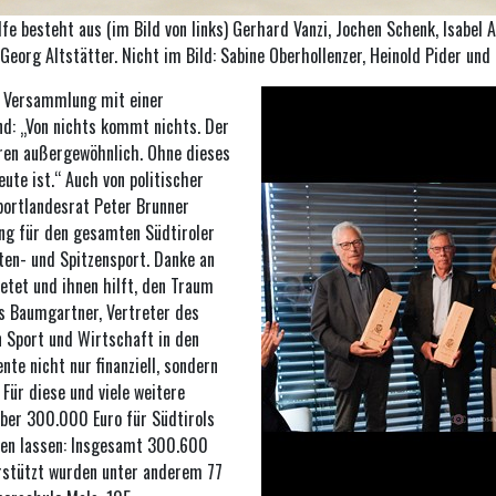
fe besteht aus (im Bild von links) Gerhard Vanzi, Jochen Schenk, Isabel 
Georg Altstätter. Nicht im Bild: Sabine Oberhollenzer, Heinold Pider un
ie Versammlung mit einer
d: „Von nichts kommt nichts. Der
hren außergewöhnlich. Ohne dieses
ute ist.“ Auch von politischer
portlandesrat Peter Brunner
ng für den gesamten Südtiroler
ten- und Spitzensport. Danke an
ietet und ihnen hilft, den Traum
as Baumgartner, Vertreter des
n Sport und Wirtschaft in den
nte nicht nur finanziell, sondern
Für diese und viele weitere
Über 300.000 Euro für Südtirols
ehen lassen: Insgesamt 300.600
erstützt wurden unter anderem 77