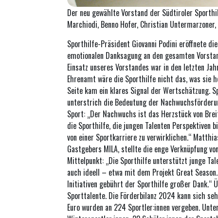
Der neu gewählte Vorstand der Südtiroler Sporthil
Marchiodi, Benno Hofer, Christian Untermarzoner, 
Sporthilfe-Präsident Giovanni Podini eröffnete d
emotionalen Danksagung an den gesamten Vorstan
Einsatz unseres Vorstandes war in den letzten Ja
Ehrenamt wäre die Sporthilfe nicht das, was sie he
Seite kam ein klares Signal der Wertschätzung. S
unterstrich die Bedeutung der Nachwuchsförderu
Sport: „Der Nachwuchs ist das Herzstück von Brei
die Sporthilfe, die jungen Talenten Perspektiven b
von einer Sportkarriere zu verwirklichen.“ Matthi
Gastgebers MILA, stellte die enge Verknüpfung vo
Mittelpunkt: „Die Sporthilfe unterstützt junge Tale
auch ideell – etwa mit dem Projekt Great Season. 
Initiativen gebührt der Sporthilfe großer Dank.“ 
Sporttalente. Die Förderbilanz 2024 kann sich s
Euro wurden an 224 Sportler:innen vergeben. Unt