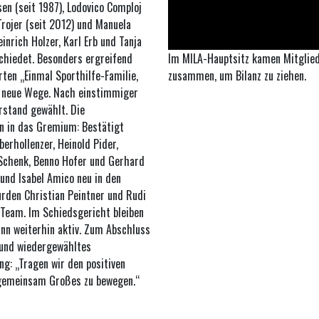
en (seit 1987), Lodovico Comploj
Trojer (seit 2012) und Manuela
inrich Holzer, Karl Erb und Tanja
hiedet. Besonders ergreifend
Im MILA-Hauptsitz kamen Mitgliede
ten „Einmal Sporthilfe-Familie,
zusammen, um Bilanz zu ziehen.
ür neue Wege. Nach einstimmiger
rstand gewählt. Die
 in das Gremium: Bestätigt
erhollenzer, Heinold Pider,
 Schenk, Benno Hofer und Gerhard
und Isabel Amico neu in den
rden Christian Peintner und Rudi
 Team. Im Schiedsgericht bleiben
inn weiterhin aktiv. Zum Abschluss
 und wiedergewähltes
g: „Tragen wir den positiven
 gemeinsam Großes zu bewegen.“