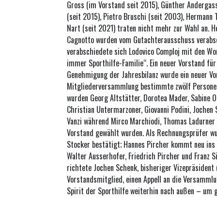
Gross (im Vorstand seit 2015), Günther Andergass
(seit 2015), Pietro Bruschi (seit 2003), Hermann 
Nart (seit 2021) traten nicht mehr zur Wahl an. He
Cagnotto wurden vom Gutachterausschuss verabsc
verabschiedete sich Lodovico Comploj mit den Wor
immer Sporthilfe-Familie“. Ein neuer Vorstand f
Genehmigung der Jahresbilanz wurde ein neuer Vo
Mitgliederversammlung bestimmte zwölf Personen
wurden Georg Altstätter, Dorotea Mader, Sabine Ob
Christian Untermarzoner, Giovanni Podini, Jochen
Vanzi während Mirco Marchiodi, Thomas Ladurner 
Vorstand gewählt wurden. Als Rechnungsprüfer wu
Stocker bestätigt; Hannes Pircher kommt neu ins
Walter Ausserhofer, Friedrich Pircher und Franz S
richtete Jochen Schenk, bisheriger Vizepräsident
Vorstandsmitglied, einen Appell an die Versammlun
Spirit der Sporthilfe weiterhin nach außen – um