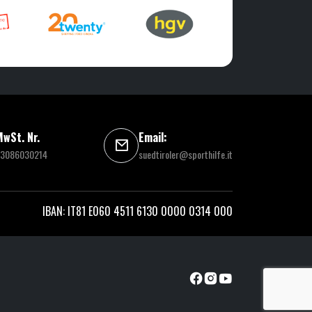
wSt. Nr.
Email:
3086030214
suedtiroler@sporthilfe.it
IBAN: IT81 E060 4511 6130 0000 0314 000