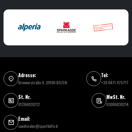
Adresse:
Tel:
Brennerstraße 9, 39100 BOZEN
+39 0471 975717
St. Nr.
MwSt. Nr.
01284820212
03086030214
Email:
suedtiroler@sporthilfe.it