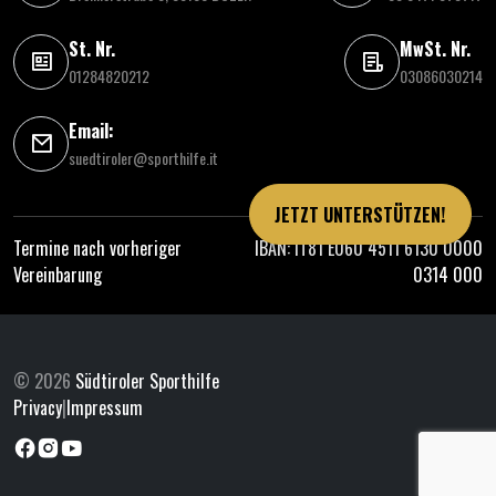
St. Nr.
MwSt. Nr.
01284820212
03086030214
Email:
suedtiroler@sporthilfe.it
JETZT UNTERSTÜTZEN!
Termine nach vorheriger
IBAN: IT81 E060 4511 6130 0000
Vereinbarung
0314 000
© 2026
Südtiroler Sporthilfe
Privacy
|
Impressum