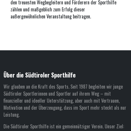
den treuesten Wegbegleitern und Förderern der Sporthilfe
zählen und maßgeblich zum Erfolg dieser
außergewöhnlichen Veranstaltung beitragen.
Über die Südtiroler Sporthilfe
Wir glauben an die Kraft des Sports. Seit 1987 begleiten wir junge
Südtiroler Sportlerinnen und Sportler auf ihrem Weg – mit
finanzieller und ideeller Unterstützung, aber auch mit Vertrauen,
Motivation und der Überzeugung, dass im Sport mehr steckt als nur
Leistung.
Die Südtiroler Sporthilfe ist ein gemeinnütziger Verein. Unser Ziel: