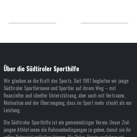
Über die Südtiroler Sporthilfe
Wir glauben an die Kraft des Sports. Seit 1987 begleiten wir junge
Südtiroler Sportlerinnen und Sportler auf ihrem Weg – mit
finanzieller und ideeller Unterstützung, aber auch mit Vertrauen,
Motivation und der Überzeugung, dass im Sport mehr steckt als nur
Leistung.
Die Südtiroler Sporthilfe ist ein gemeinnütziger Verein. Unser Ziel:
jungen Athlet:innen die Rahmenbedingungen zu geben, damit sie ihr
volles Potenzial entfalten können. Als Onlus-Verein verfolgen wir