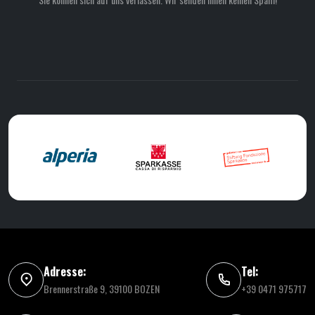
Adresse:
Tel:
Brennerstraße 9, 39100 BOZEN
+39 0471 975717