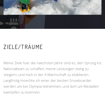
ZIELE/TRÄUME
Meine Ziele fuer die naechsten Jahre sind es, den Sprung ins
Nationalteam zu schaffen, meine Leistungen stetig zu
steigern, und mich in der A-Mannschaft zu etablieren.
Langfristig moechte ich einer der besten Snowboarder
werden um bei Olympia teilnehmen, und dort um Medaillen
kaempfen zu koennen.