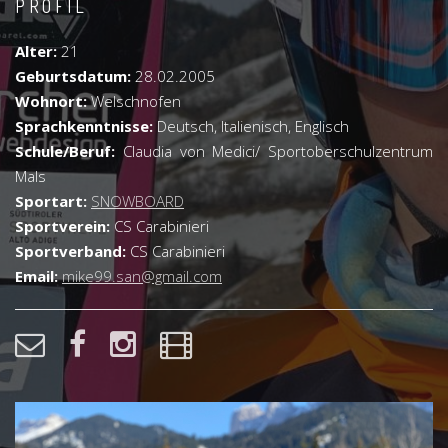
PROFIL
Alter:
21
Geburtsdatum:
28.02.2005
Wohnort:
Welschnofen
Sprachkenntnisse:
Deutsch, Italienisch, Englisch
Schule/Beruf:
Claudia von Medici/ Sportoberschulzentrum
Mals
Sportart:
SNOWBOARD
Sportverein:
CS Carabinieri
Sportverband:
CS Carabinieri
Email:
mike99.san@gmail.com