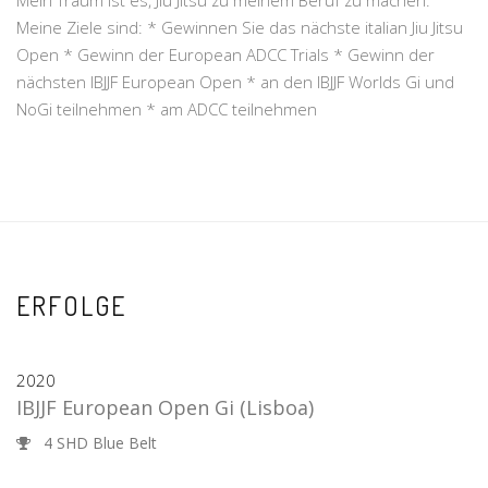
Mein Traum ist es, Jiu Jitsu zu meinem Beruf zu machen.
Meine Ziele sind: * Gewinnen Sie das nächste italian Jiu Jitsu
Open * Gewinn der European ADCC Trials * Gewinn der
nächsten IBJJF European Open * an den IBJJF Worlds Gi und
NoGi teilnehmen * am ADCC teilnehmen
ERFOLGE
2020
IBJJF European Open Gi
(Lisboa)
4 SHD Blue Belt