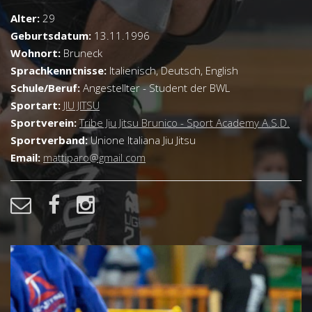
Alter:
29
Geburtsdatum:
13.11.1996
Wohnort:
Bruneck
Sprachkenntnisse:
Italienisch, Deutsch, English
Schule/Beruf:
Angestellter - Student der BWL
Sportart:
JIU JITSU
Sportverein:
Tribe Jiu Jitsu Brunico - Sport Academy A.S.D.
Sportverband:
Unione Italiana Jiu Jitsu
Email:
mattiparo@gmail.com