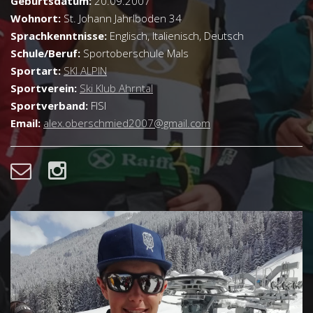
Geburtsdatum:
20.09.2007
Wohnort:
St. Johann Jahrlboden 34
Sprachkenntnisse:
Englisch, Italienisch, Deutsch
Schule/Beruf:
Sportoberschule Mals
Sportart:
SKI ALPIN
Sportverein:
Ski Klub Ahrntal
Sportverband:
FISI
Email:
alex.oberschmied2007@gmail.com