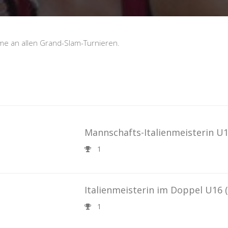
me an allen Grand-Slam-Turnieren.
Mannschafts-Italienmeisterin U
1
Italienmeisterin im Doppel U16
1