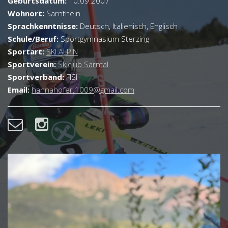
Geburtsdatum:
10.09.2007
Wohnort:
Sarnthein
Sprachkenntnisse:
Deutsch, Italienisch, Englisch
Schule/Beruf:
Sportgymnasium Sterzing
Sportart:
SKI ALPIN
Sportverein:
Skiclub Sarntal
Sportverband:
FISI
Email:
hannahofer.1009@gmail.com