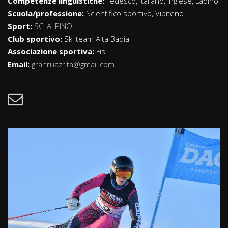
Competenze linguistiche:
Tedesco, Italiano, Inglese, Ladino
Scuola/professione:
Scientifico sportivo, Vipiteno
Sport:
SCI ALPINO
Club sportivo:
Ski team Alta Badia
Associazione sportiva:
Fisi
Email:
granruazrita@gmail.com